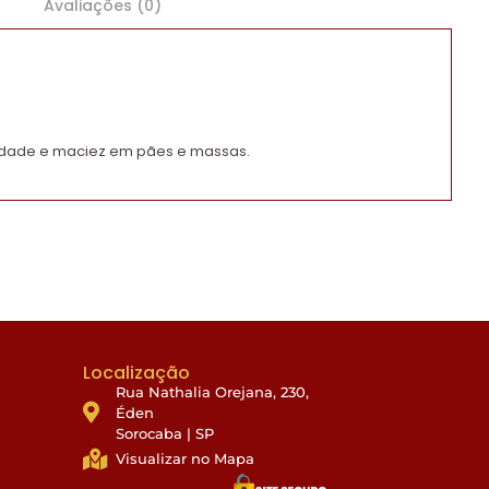
Avaliações (0)
idade e maciez em pães e massas.
Localização
Rua Nathalia Orejana, 230,
Éden
Sorocaba | SP
Visualizar no Mapa