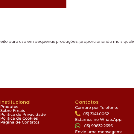
feito para uso em pequenas produções, proporcionando mais qual
Institucional
Contatos
Produtos
Compre por Telefone:
Sobre Fmais
(15) 3141.0062
Política de Privacidade
Política de Cookies
Estamos no WhatsApp:
Página de Contatos
(15) 99832.2696
Envie uma mensagem: