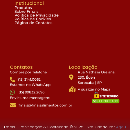
Institucional
Produtos
Sobre Fmais
Política de Privacidade
Política de Cookies
Página de Contatos
Contatos
Localização
Compre por Telefone:
Rua Nathalia Orejana,
230, Éden
(15) 3141.0062
Sorocaba | SP
Estamos no WhatsApp:
Visualizar no Mapa
(15) 99832.2696
Envie uma mensagem:
fmais@fmaisalimentos.com.br
Fmais – Panificação & Confeitaria © 2025 | Site Criado Por
Ageu