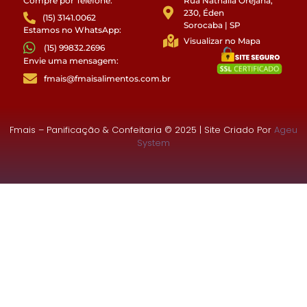
Compre por Telefone:
Rua Nathalia Orejana,
230, Éden
(15) 3141.0062
Sorocaba | SP
Estamos no WhatsApp:
Visualizar no Mapa
(15) 99832.2696
Envie uma mensagem:
fmais@fmaisalimentos.com.br
Fmais – Panificação & Confeitaria © 2025 | Site Criado Por
Ageu
System